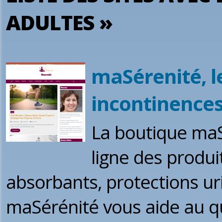
ADULTES »
maSérenité, le
incontinences
La boutique maSé
ligne des produit
absorbants, protections u
maSérénité vous aide au qu