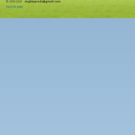
©
2009-2026
mightyprods@gmail.com
Haut de page