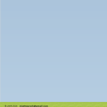
©
2009-2026
mightyprods@gmail.com