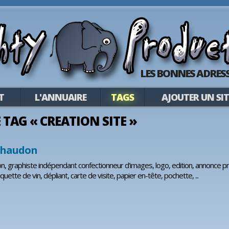
LES BONNES ADRESS
T
L'ANNUAIRE
TAGS
AJOUTER UN SIT
E TAG « CREATION SITE »
chaudon
, graphiste indépendant confectionneur d'images, logo, edition, annonce pr
iquette de vin, dépliant, carte de visite, papier en-tête, pochette, ...