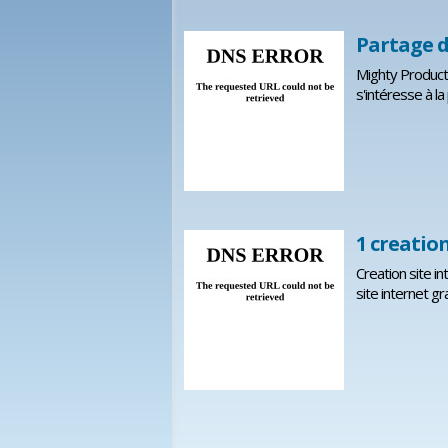
Partage d
Mighty Producti
s'intéresse à 
1 creation
Creation site i
site internet g