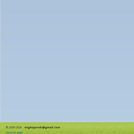
©
2009-2026
mightyprods@gmail.com
Haut de page