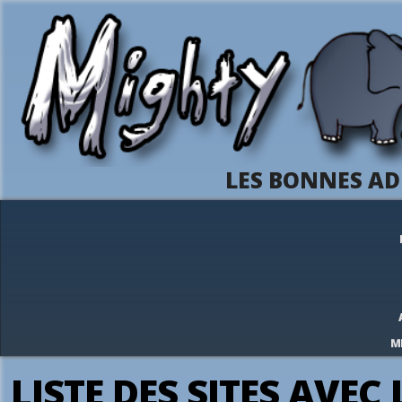
LES BONNES AD
M
LISTE DES SITES AVEC