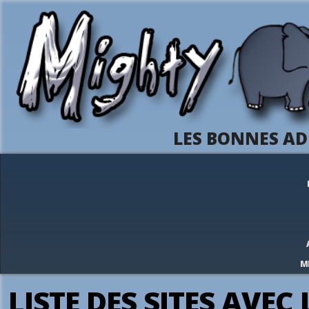
LES BONNES AD
M
LISTE DES SITES AVEC 