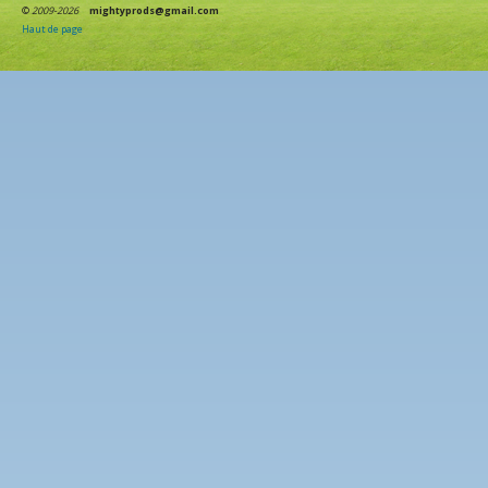
©
2009-2026
mightyprods@gmail.com
Haut de page