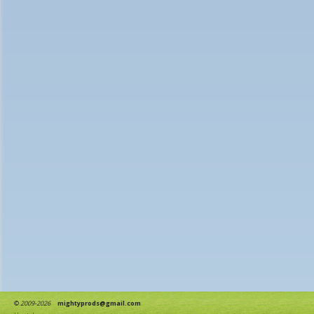
©
2009-2026
mightyprods@gmail.com