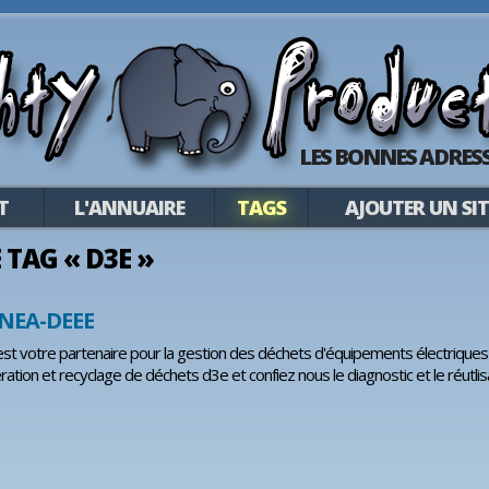
LES BONNES ADRESS
T
L'ANNUAIRE
TAGS
AJOUTER UN SIT
E TAG « D3E »
NEA-DEEE
 votre partenaire pour la gestion des déchets d'équipements électriques e
ération et recyclage de déchets d3e et confiez nous le diagnostic et le réutl