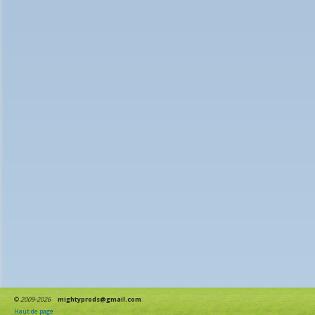
©
2009-2026
mightyprods@gmail.com
Haut de page