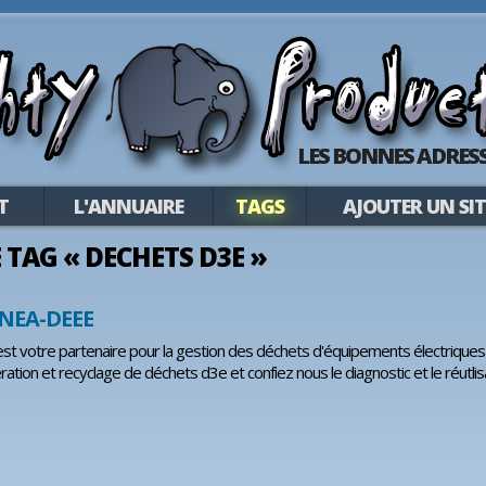
LES BONNES ADRESS
T
L'ANNUAIRE
TAGS
AJOUTER UN SIT
E TAG « DECHETS D3E »
NEA-DEEE
 votre partenaire pour la gestion des déchets d'équipements électriques e
ération et recyclage de déchets d3e et confiez nous le diagnostic et le réutl