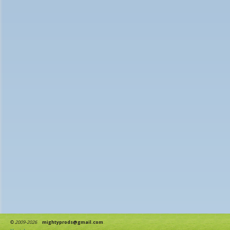
©
2009-2026
mightyprods@gmail.com