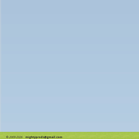
©
2009-2026
mightyprods@gmail.com