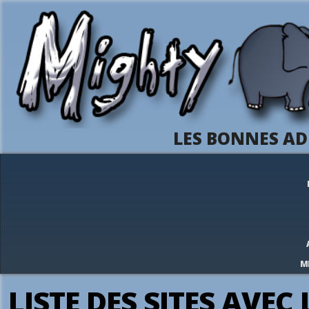
LES BONNES AD
M
LISTE DES SITES AVEC 