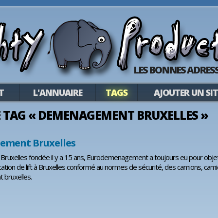
LES BONNES ADRESS
T
L'ANNUAIRE
TAGS
AJOUTER UN SIT
 LE TAG « DEMENAGEMENT BRUXELLES »
ment Bruxelles
ruxelles fondée il y a 15 ans, Eurodemenagement a toujours eu pour objet
cation de lift à Bruxelles conformé au normes de sécurité, des camions, cam
bruxelles.