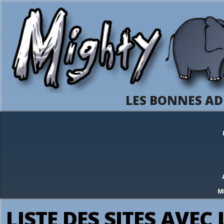
LES BONNES AD
M
LISTE DES SITES AVEC 