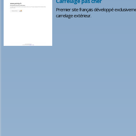
Carrelage pas cher
Premier site français développé exclusivement
carrelage extérieur.