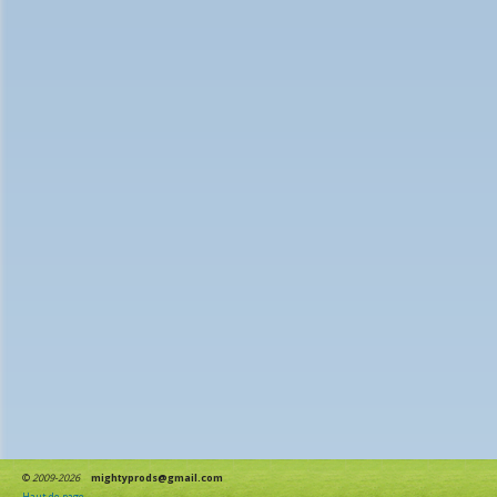
©
2009-2026
mightyprods@gmail.com
Haut de page