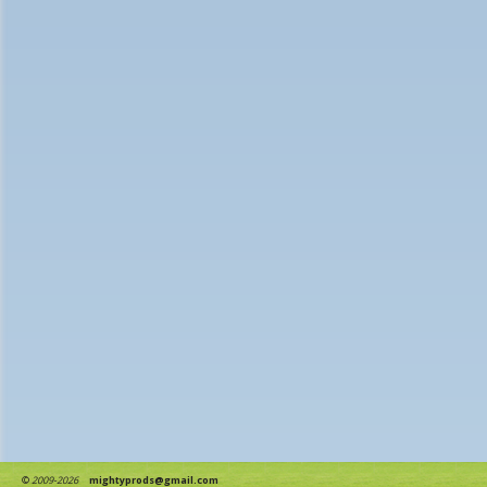
©
2009-2026
mightyprods@gmail.com