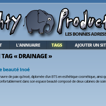
LES BONNES ADRESS
T
L'ANNUAIRE
TAGS
AJOUTER UN SIT
LE TAG « DRAINAGE »
de beauté Inoé
havre de paix qu'Inoé, diplomée d'un BTS en esthétique cosmétique, ainsi qu'
 confortablement dans son espace beauté composé de deux cabines de soin