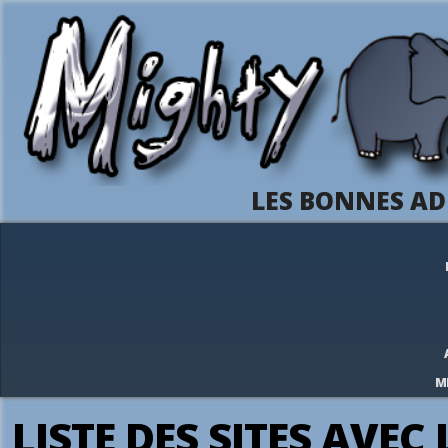
LES BONNES AD
M
LISTE DES SITES AVEC 