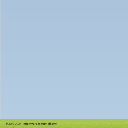
©
2009-2026
mightyprods@gmail.com