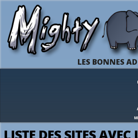
LES BONNES AD
M
LISTE DES SITES AVEC