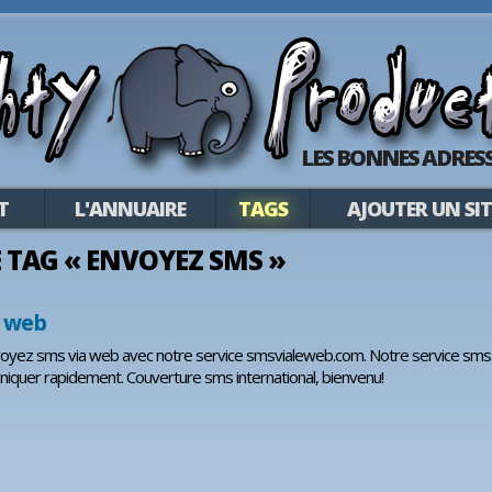
LES BONNES ADRESS
T
L'ANNUAIRE
TAGS
AJOUTER UN SIT
LE TAG « ENVOYEZ SMS »
e web
voyez sms via web avec notre service smsvialeweb.com. Notre service sms c
iquer rapidement. Couverture sms international, bienvenu!