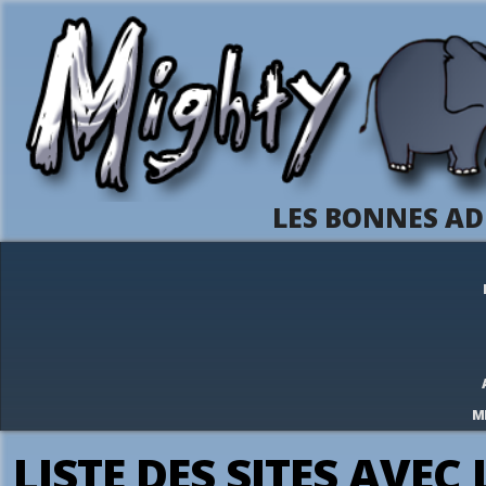
LES BONNES AD
M
LISTE DES SITES AVEC 