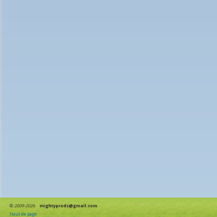
©
2009-2026
mightyprods@gmail.com
Haut de page