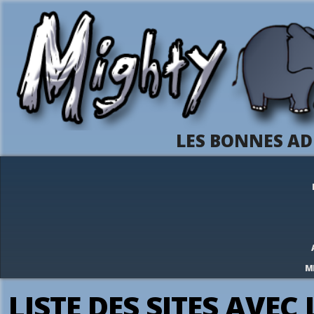
LES BONNES AD
M
LISTE DES SITES AVEC