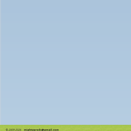
©
2009-2026
mightyprods@gmail.com