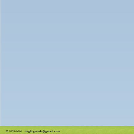
©
2009-2026
mightyprods@gmail.com