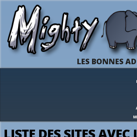
LES BONNES AD
M
LISTE DES SITES AVEC