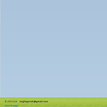
©
2009-2026
mightyprods@gmail.com
Haut de page