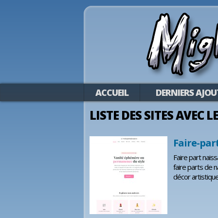
ACCUEIL
DERNIERS AJOU
LISTE DES SITES AVEC L
Faire-par
Faire part naiss
faire parts de 
décor artistique