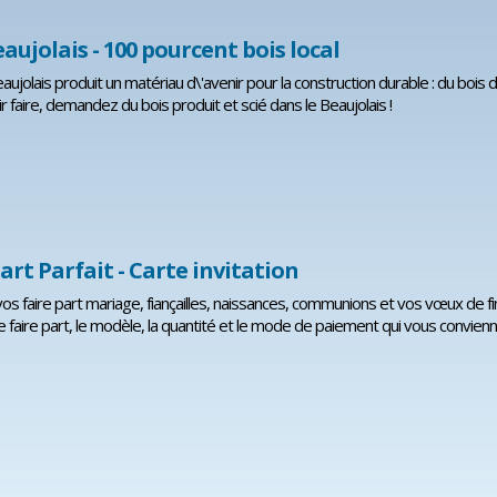
aujolais - 100 pourcent bois local
ujolais produit un matériau d\'avenir pour la construction durable : du bois de
r faire, demandez du bois produit et scié dans le Beaujolais !
art Parfait - Carte invitation
s faire part mariage, fiançailles, naissances, communions et vos vœux de fin 
e faire part, le modèle, la quantité et le mode de paiement qui vous convienn