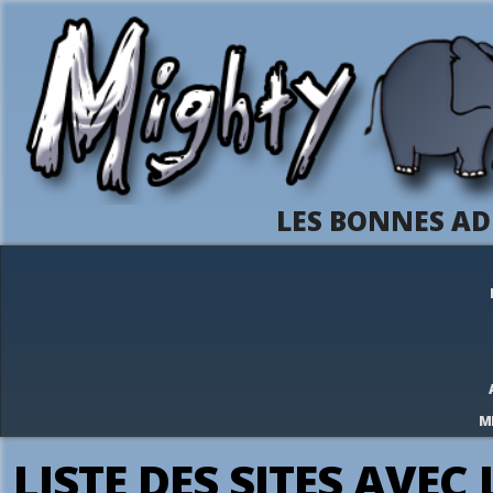
LES BONNES AD
M
LISTE DES SITES AVEC 