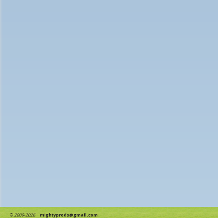
©
2009-2026
mightyprods@gmail.com