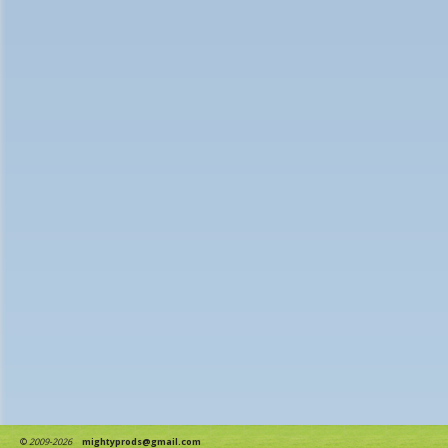
©
2009-2026
mightyprods@gmail.com