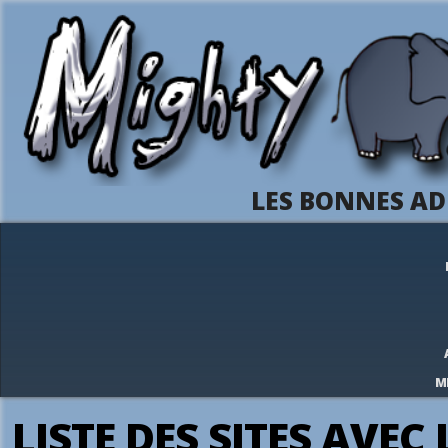
LES BONNES AD
M
LISTE DES SITES AVEC 