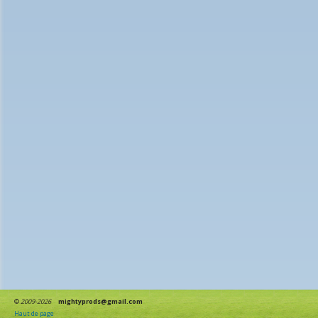
©
2009-2026
mightyprods@gmail.com
Haut de page