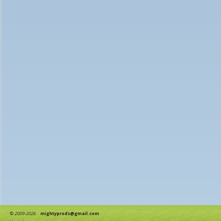
©
2009-2026
mightyprods@gmail.com