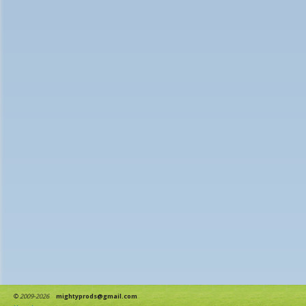
©
2009-2026
mightyprods@gmail.com