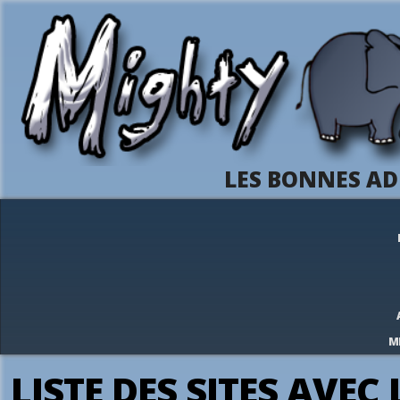
LES BONNES AD
M
LISTE DES SITES AVEC