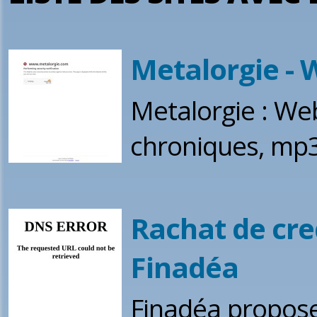
Metalorgie - 
Metalorgie : We
chroniques, mp3, 
Rachat de cre
Finadéa
Finadéa propose