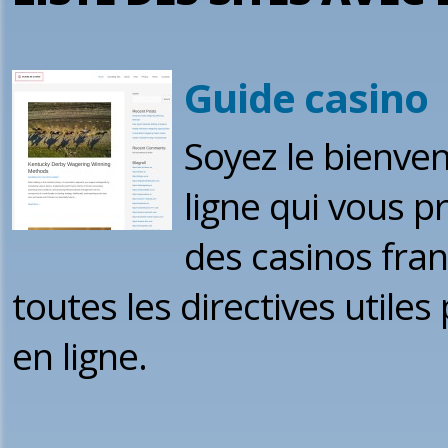
Guide casino
Soyez le bienven
ligne qui vous p
des casinos franç
toutes les directives utile
en ligne.