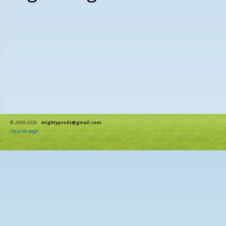
©
2009-2026
mightyprods@gmail.com
Haut de page