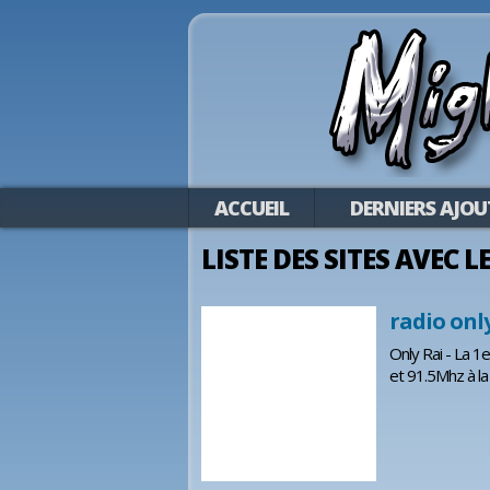
ACCUEIL
DERNIERS AJOU
LISTE DES SITES AVEC 
radio onl
Only Rai - La 1
et 91.5Mhz à la