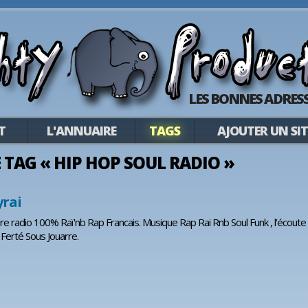
LES BONNES ADRESS
T
L'ANNUAIRE
TAGS
AJOUTER UN SIT
LE TAG « HIP HOP SOUL RADIO »
yrai
ere radio 100% Raï'nb Rap Francais. Musique Rap Rai Rnb Soul Funk , l'écoute
 Ferté Sous Jouarre.