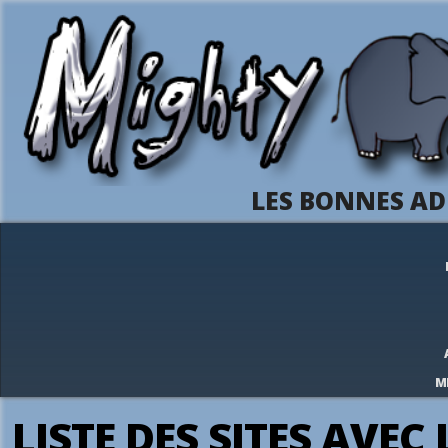
LES BONNES AD
M
LISTE DES SITES AVEC 