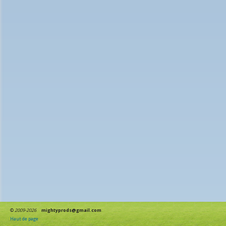
©
2009-2026
mightyprods@gmail.com
Haut de page