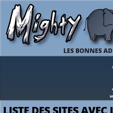
LES BONNES AD
M
LISTE DES SITES AVEC 