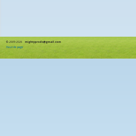
©
2009-2026
mightyprods@gmail.com
Haut de page