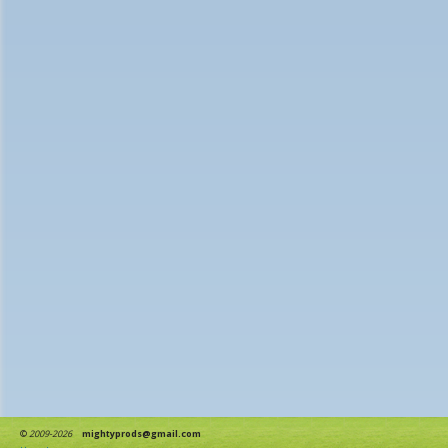
©
2009-2026
mightyprods@gmail.com