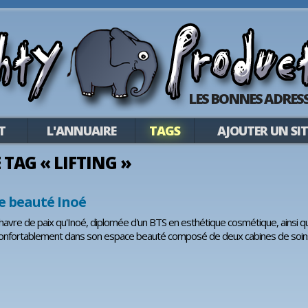
LES BONNES ADRESS
T
L'ANNUAIRE
TAGS
AJOUTER UN SIT
E TAG « LIFTING »
de beauté Inoé
havre de paix qu'Inoé, diplomée d'un BTS en esthétique cosmétique, ainsi qu'
 confortablement dans son espace beauté composé de deux cabines de soin