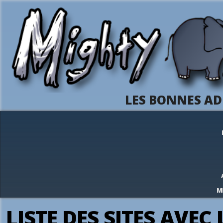
LES BONNES AD
M
LISTE DES SITES AVEC 