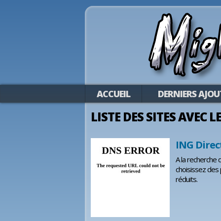
ACCUEIL
DERNIERS AJOU
LISTE DES SITES AVEC 
ING Direc
A la recherche d
choisissez des 
réduits.