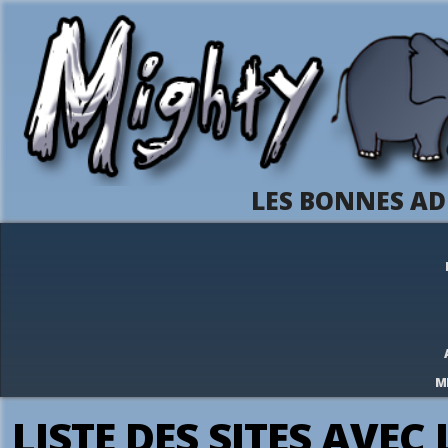
LES BONNES AD
M
LISTE DES SITES AVEC