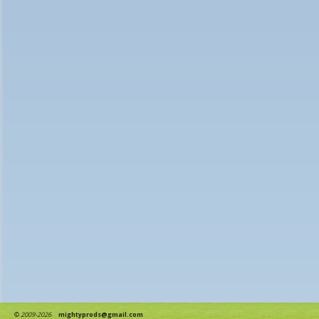
©
2009-2026
mightyprods@gmail.com