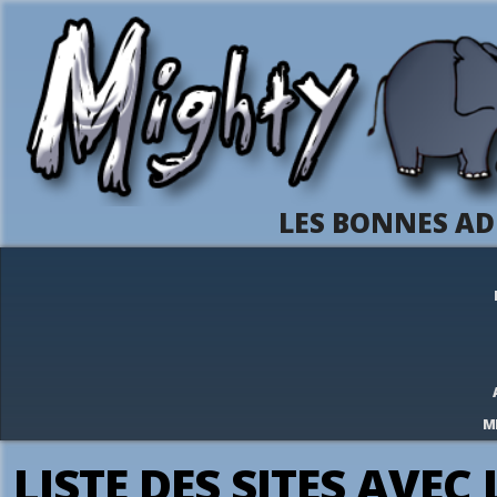
LES BONNES AD
M
LISTE DES SITES AVEC