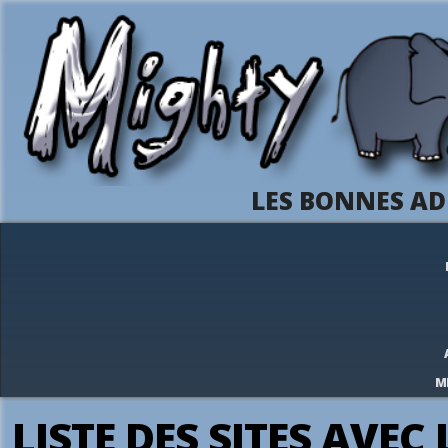
LES BONNES AD
M
LISTE DES SITES AVEC 