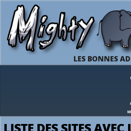
LES BONNES AD
M
LISTE DES SITES AVEC 