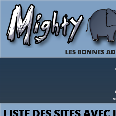
LES BONNES AD
M
LISTE DES SITES AVEC 