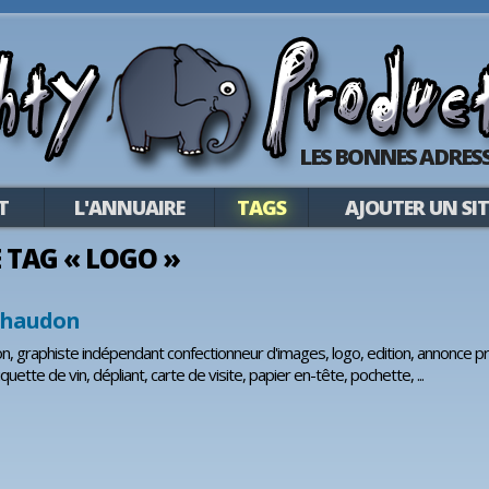
LES BONNES ADRESS
T
L'ANNUAIRE
TAGS
AJOUTER UN SIT
E TAG « LOGO »
chaudon
, graphiste indépendant confectionneur d'images, logo, edition, annonce pr
iquette de vin, dépliant, carte de visite, papier en-tête, pochette, ...